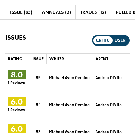
ISSUE (85)
ANNUALS (2)
TRADES (12)
PULLED B
ISSUES
CRITIC
USER
RATING
ISSUE
WRITER
ARTIST
8.0
85
Michael Avon Oeming
Andrea DiVito
1 Reviews
6.0
84
Michael Avon Oeming
Andrea DiVito
1 Reviews
6.0
83
Michael Avon Oeming
Andrea DiVito